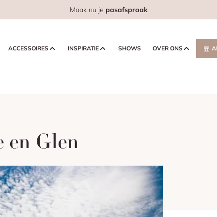
Maak nu je
pasafspraak
ACCESSOIRES
INSPIRATIE
SHOWS
OVER ONS
A
e en Glen