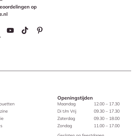
eoordelingen op
e.nl
Openingstijden
houetten
Maandag
12.00 – 17.30
zine
Di t/m Vrij
09.30 – 17.30
ie
Zaterdag
09.30 – 18.00
es
Zondag
11.00 – 17.00
Gesloten op feestdagen.