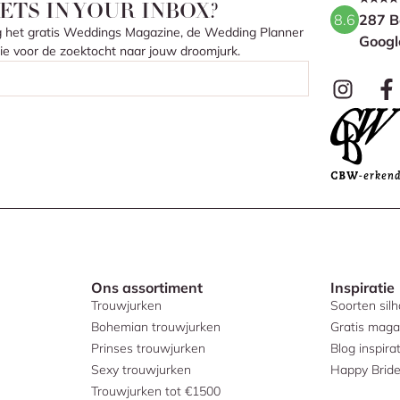
ETS IN YOUR INBOX?
8.6
287 B
ang het gratis Weddings Magazine, de Wedding Planner
Googl
atie voor de zoektocht naar jouw droomjurk.
Ons assortiment
Inspiratie
Trouwjurken
Soorten sil
Bohemian trouwjurken
Gratis maga
Prinses trouwjurken
Blog inspirat
Sexy trouwjurken
Happy Brid
Trouwjurken tot €1500