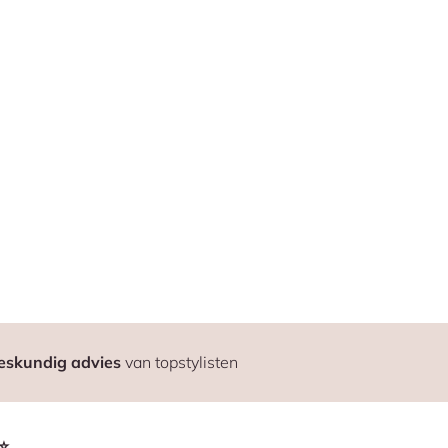
eskundig advies
van topstylisten
⭐