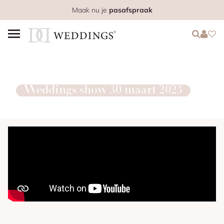
Maak nu je
pasafspraak
Login
Login
Favo
Weddings show 30 maart 2023