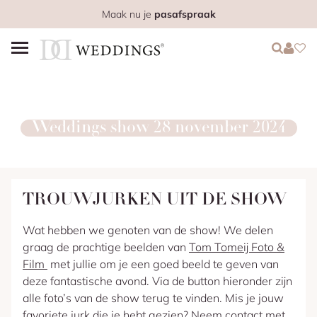
Maak nu je
pasafspraak
Login
Login
Favo
Weddings show 28 november 2024
TROUWJURKEN UIT DE SHOW
Wat hebben we genoten van de show! We delen
graag de prachtige beelden van
Tom Tomeij Foto &
Film
met jullie om je een goed beeld te geven van
deze fantastische avond. Via de button hieronder zijn
alle foto’s van de show terug te vinden. Mis je jouw
favoriete jurk die je hebt gezien? Neem
contact
met