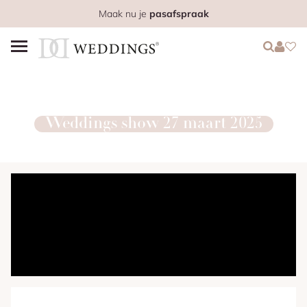
Maak nu je
pasafspraak
Login
Login
Favo
Weddings show 27 maart 2025