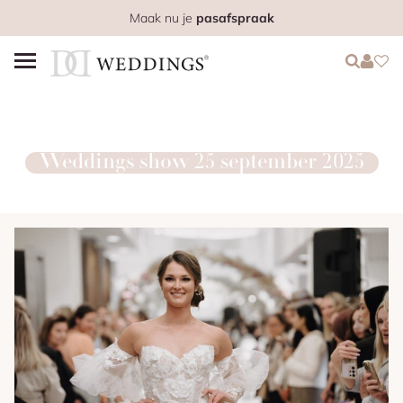
Maak nu je
pasafspraak
Login
Login
Favo
Weddings show 25 september 2025