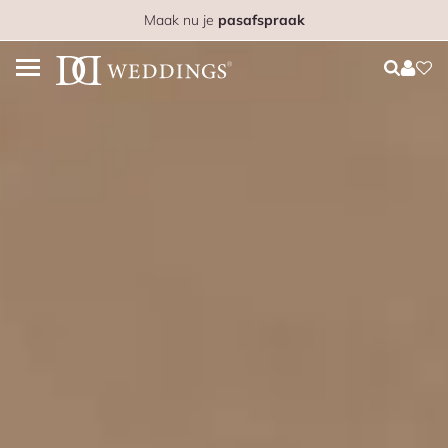
Maak nu je
pasafspraak
Login
Login
Favo