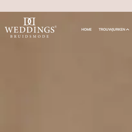
HOME
TROUWJURKEN